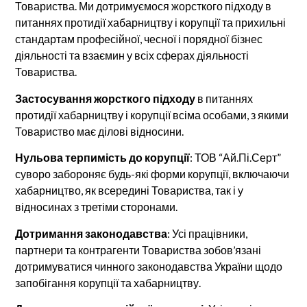
Товариства. Ми дотримуємося жорсткого підходу в
питаннях протидії хабарництву і корупції та прихильні
стандартам професійної, чесної і порядної бізнес
діяльності та взаємин у всіх сферах діяльності
Товариства.
Застосування жорсткого підходу
в питаннях
протидії хабарництву і корупції всіма особами, з якими
Товариство має ділові відносини.
Нульова терпимість до корупції
: ТОВ “Ай.Пі.Серт”
суворо забороняє будь-які форми корупції, включаючи
хабарництво, як всередині Товариства, так і у
відносинах з третіми сторонами.
Дотримання законодавства
: Усі працівники,
партнери та контрагенти Товариства зобов’язані
дотримуватися чинного законодавства України щодо
запобігання корупції та хабарництву.