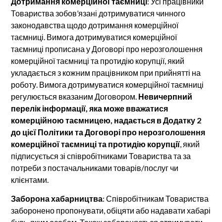
Дотримання комерційної таємниці
: Усі працівники
Товариства зобов’язані дотримуватися чинного
законодавства щодо дотримання комерційної
таємниці. Вимога дотримуватися комерційної
таємниці прописана у Договорі про нерозголошення
комерційної таємниці та протидію корупції, який
укладається з кожним працівником при прийнятті на
роботу. Вимога дотримуватися комерційної таємниці
регулюється вказаним Договором.
Невичерпний
перелік інформації, яка може вважатися
комерційною таємницею, надається в
Додатку 2
до цієї Політики
та
Договорі про нерозголошення
комерційної таємниці та протидію корупції
, який
підписується зі співробітниками Товариства та за
потреби з постачальниками товарів/послуг чи
клієнтами.
Заборона хабарництва
: Співробітникам Товариства
заборонено пропонувати, обіцяти або надавати хабарі