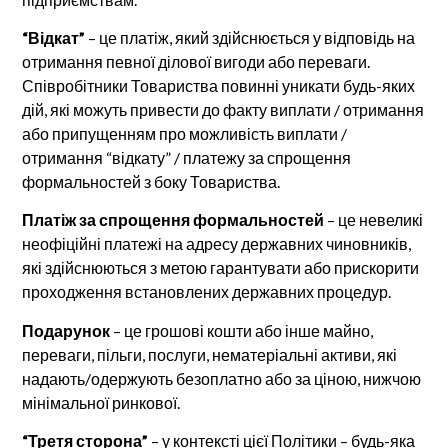
“Відкат”
– це платіж, який здійснюється у відповідь на
отримання певної ділової вигоди або переваги.
Співробітники Товариства повинні уникати будь-яких
дій, які можуть привести до факту виплати / отримання
або припущенням про можливість виплати /
отримання “відкату” / платежу за спрощення
формальностей з боку Товариства.
Платіж за спрощення формальностей
– це невеликі
неофіційні платежі на адресу державних чиновників,
які здійснюються з метою гарантувати або прискорити
проходження встановлених державних процедур.
Подарунок
– це грошові кошти або інше майно,
переваги, пільги, послуги, нематеріальні активи, які
надають/одержують безоплатно або за ціною, нижчою
мінімальної ринкової.
“Третя сторона”
– у контексті цієї Політики – будь-яка