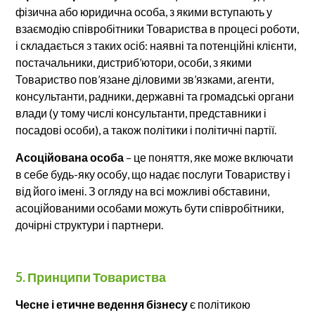
фізична або юридична особа, з якими вступають у
взаємодію співробітники Товариства в процесі роботи,
і складається з таких осіб: наявні та потенційні клієнти,
постачальники, дистриб’ютори, особи, з якими
Товариство пов’язане діловими зв’язками, агенти,
консультанти, радники, державні та громадські органи
влади (у тому числі консультанти, представники і
посадові особи), а також політики і політичні партії.
Асоційована особа
– це поняття, яке може включати
в себе будь-яку особу, що надає послуги Товариству і
від його імені. З огляду на всі можливі обставини,
асоційованими особами можуть бути співробітники,
дочірні структури і партнери.
5. Принципи Товариства
Чесне і етичне ведення бізнесу
є політикою