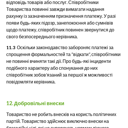
відповідь товарів або послуг. Співробітники
Товариства повинні завжди вимагати надання
рахунку із зазначенням призначення платежу. У разі
появи будь-яких підозр, занепокоєння або сумнівів
щодо платежу, співробітник повинен звернутися до
свого безпосереднього керівника.
11.3
Оскільки законодавство забороняє платежі за
спрощення формальностей та “відкати”, співробітники
не повинні вчиняти такі дії. Про будь-які інциденти
подібного характеру або спонукання до них
співробітник зобов’язаний за першої ж можливості
повідомляти керівника.
12. Добровільні внески
Товариство не робить внесків на користь політичних
партій. Товариство здійснює виключно внески на
благодійні цілі, які не суперечать нормам діючого