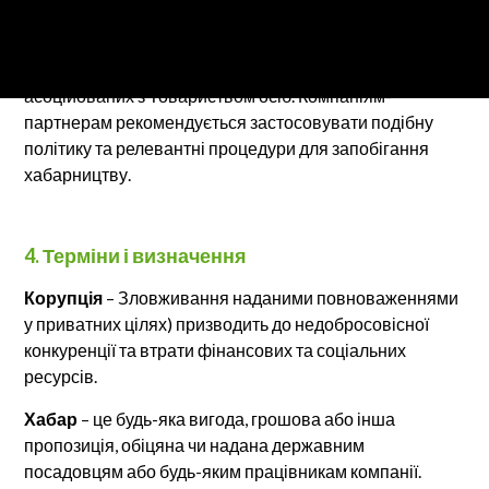
Товариства, зокрема консультантів, підрядників,
відряджених співробітників, співробітників в
аутсорсингу, стажистів, агентів і будь-яких інших
асоційованих з Товариством осіб. Компаніям-
партнерам рекомендується застосовувати подібну
політику та релевантні процедури для запобігання
хабарництву.
4. Терміни і визначення
Корупція
– Зловживання наданими повноваженнями
у приватних цілях) призводить до недобросовісної
конкуренції та втрати фінансових та соціальних
ресурсів.
Хабар
– це будь-яка вигода, грошова або інша
пропозиція, обіцяна чи надана державним
посадовцям або будь-яким працівникам компанії.