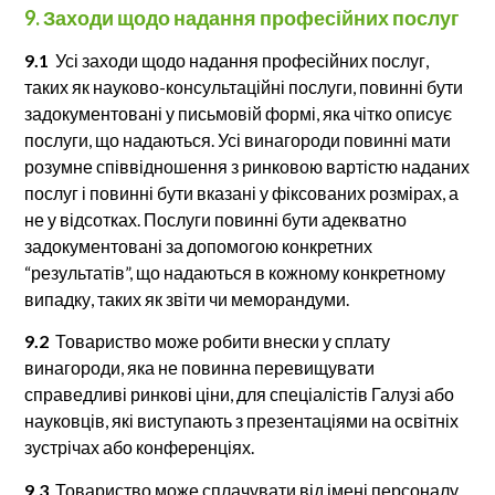
9. Заходи щодо надання професійних послуг
9.1
Усі заходи щодо надання професійних послуг,
таких як науково-консультаційні послуги, повинні бути
задокументовані у письмовій формі, яка чітко описує
послуги, що надаються. Усі винагороди повинні мати
розумне співвідношення з ринковою вартістю наданих
послуг і повинні бути вказані у фіксованих розмірах, а
не у відсотках. Послуги повинні бути адекватно
задокументовані за допомогою конкретних
“результатів”, що надаються в кожному конкретному
випадку, таких як звіти чи меморандуми.
9.2
Товариство може робити внески у сплату
винагороди, яка не повинна перевищувати
справедливі ринкові ціни, для спеціалістів Галузі або
науковців, які виступають з презентаціями на освітніх
зустрічах або конференціях.
9.3
Товариство може сплачувати від імені персоналу