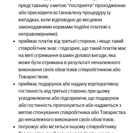
представнику з метою “посприяти” проходженню
або прискорити встановлену процедуру (у
випадках, коли відповідно до місцевих
законодавчими нормами подібні платежі є
неправомірними);
приймає платіж від третьої сторони, і якщо такий
співробітник знає / підозрює, що такий платіж має
на меті отримання взамін ділової вигоди, яка
може бути отримана в результаті неналежного
виконання своїх обов’язків співробітником або
Товариством;
приймає подарунок або надану корпоративну
гостинність від третьої сторони, при цьому
усвідомлюючи або підозрюючи, що подарунок
або гостинність пропонуються або надаються з
метою спонукання співробітника або Товариства
до неналежного виконання своїх обов’язків;
погрожує або мститься іншому співробітнику