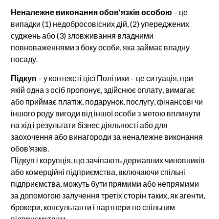
Неналежне виконання обов’язків особою
– це
випадки (1) недобросовісних дій, (2) упереджених
суджень або (3) зловживання владними
повноваженнями з боку особи, яка займає владну
посаду.
Підкуп
– у контексті цієї Політики – це ситуація, при
якій одна з осіб пропонує, здійснює оплату, вимагає
або приймає платіж, подарунок, послугу, фінансові чи
іншого роду вигоди від іншої особи з метою вплинути
на хід і результати бізнес діяльності або для
заохочення або винагороди за неналежне виконання
обов’язків.
Підкуп і корупція, що зачіпають державних чиновників
або комерційні підприємства, включаючи спільні
підприємства, можуть бути прямими або непрямими
за допомогою залучення третіх сторін таких, як агенти,
брокери, консультанти і партнери по спільним
підприємствам.