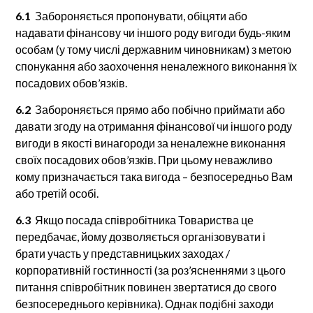
6.1
Забороняється пропонувати, обіцяти або
надавати фінансову чи іншого роду вигоди будь-яким
особам (у тому числі державним чиновникам) з метою
спонукання або заохочення неналежного виконання їх
посадових обов’язків.
6.2
Забороняється прямо або побічно приймати або
давати згоду на отримання фінансової чи іншого роду
вигоди в якості винагороди за неналежне виконання
своїх посадових обов’язків. При цьому неважливо
кому призначається така вигода – безпосередньо Вам
або третій особі.
6.3
Якщо посада співробітника Товариства це
передбачає, йому дозволяється організовувати і
брати участь у представницьких заходах /
корпоративній гостинності (за роз’ясненнями з цього
питання співробітник повинен звертатися до свого
безпосереднього керівника). Однак подібні заходи