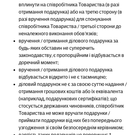
вплинути на співробітника Товариства (в разі
отримання подарунка) або на третю сторону (в
разі вручення подарунка) для спонукання
співробітника Товариства / третьої сторони до
неналежного виконання обов’язків;
вручення / отримання ділового подарунка за
будь-яких обставин не суперечить
законодавству, є пропорційним і відбувається в
доречний момент;
вручення / отримання ділового подарунка
відбувається відкрито і не є таємницею;
діловий подарунок не є за своєю суттю надання /
отримання грошових коштів або їх еквівалента
(наприклад, подарункових сертифікатів); що
стосується державних чиновників, співробітник
Товариства не може вручати подарунки /
приймати подарунки від них без попереднього
узгодження зі своїм безпосереднім керівником;
вартість таких подарунків не перевищує 1