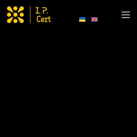
Політика антикорупції та
запобігання хабарництву
1. Вступ
ТОВ “Ай.Пі.Серт” (далі – “Товариство”) серйозно
ставиться до питань боротьби з корупцією та
хабарництвом і дотримується всіх чинних
законодавчих і регуляторних вимог. Ця Політика
антикорупції та запобігання хабарництву Р0-
Па001:2025 (далі – “Політика”) розроблена відповідно
до стандарту ISO 37001, Закону України «Про