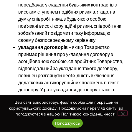
передбачає укладення будь-яких контрактів з
високим ступенем подібних ризиків, якщо, на
думку співробітника, з будь-якою особою
пов’язані високі корупційні ризики, співробітник
зобов’язаний повідомити таку інформацію
своєму безпосередньому керівнику.
укладання договорів
– якщо Товариство
приймає рішення про укладання договору з
асоційованою особою, співробітник Товариства,
відповідальний за укладання такого договору,
повинен розглянути необхідність включення
додаткових антикорупційних положень в текст
договору. У разі укладання договору з такою
особою, співробітнику необхідно обговорити з
Цей сайт використовує файли cookie для покращення
юрисконсультом Товариства включення в
користувацького досвіду. Продовжуючи перегляд сайту, ви
договір найбільш підходящих положень які б
погоджуєтеся з нашою Політикою конфіденційності.
виключали можливість вчинення асоційованою
Погоджуюсь
особою протиправних дій, що можуть бути
розцінені як корупційне правопорушення.