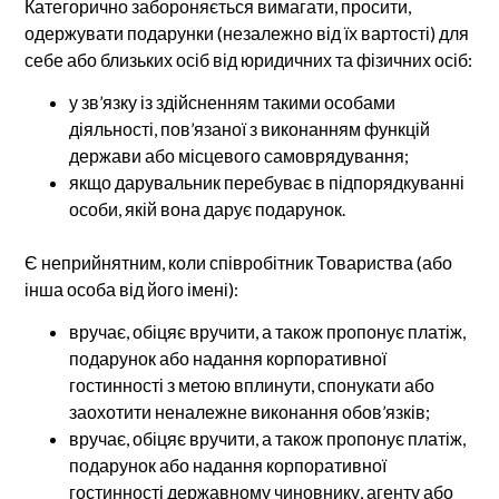
Категорично забороняється вимагати, просити,
одержувати подарунки (незалежно від їх вартості) для
себе або близьких осіб від юридичних та фізичних осіб:
у зв’язку із здійсненням такими особами
діяльності, пов’язаної з виконанням функцій
держави або місцевого самоврядування;
якщо дарувальник перебуває в підпорядкуванні
особи, якій вона дарує подарунок.
Є неприйнятним, коли співробітник Товариства (або
інша особа від його імені):
вручає, обіцяє вручити, а також пропонує платіж,
подарунок або надання корпоративної
гостинності з метою вплинути, спонукати або
заохотити неналежне виконання обов’язків;
вручає, обіцяє вручити, а також пропонує платіж,
подарунок або надання корпоративної
гостинності державному чиновнику, агенту або