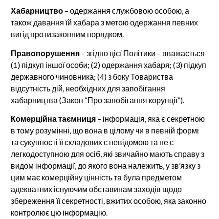
Хабарництво
– одержання службовою особою, а
також давання їй хабара з метою одержання певних
вигід протизаконним порядком.
Правопорушення
– згідно цієї Політики – вважається
(1) підкуп іншої особи; (2) одержання хабаря; (3) підкуп
державного чиновника; (4) з боку Товариства
відсутність дій, необхідних для запобігання
хабарництва (Закон “Про запобігання корупції”).
Комерційна таємниця
– інформація, яка є секретною
в тому розумінні, що вона в цілому чи в певній формі
та сукупності її складових є невідомою та не є
легкодоступною для осіб, які звичайно мають справу з
видом інформації, до якого вона належить, у зв’язку з
цим має комерційну цінність та була предметом
адекватних існуючим обставинам заходів щодо
збереження її секретності, вжитих особою, яка законно
контролює цю інформацію.