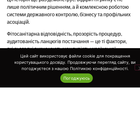
лише політичним рішенням, а й комлексною роботою
системи державного контролю, бізнесу та профільних
асоціацій.
Фітосанітарна відповідність, прозорість процедур,
аудитованість ланцюгів постачання — це ті фактори,
які сьогодні визначають можливість української
продукції конкурувати на глобальних ринках.
Цей сайт використовує файли cookie для покращення
користувацького досвіду. Продовжуючи перегляд сайту, ви
2026 рік може стати переломним для українського
погоджуєтеся з нашою Політикою конфіденційності.
гороху. І водночас ще одним кроком до системної
Погоджуюсь
інтеграції України у світові аграрні ринки.
25.03.2026
Попередня новина
Наступна новина