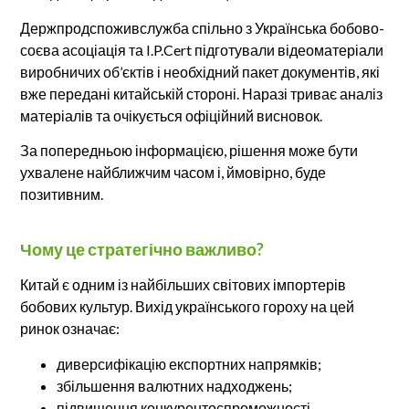
Держпродспоживслужба спільно з Українська бобово-
соєва асоціація та I.P.Cert підготували відеоматеріали
виробничих об’єктів і необхідний пакет документів, які
вже передані китайській стороні. Наразі триває аналіз
матеріалів та очікується офіційний висновок.
За попередньою інформацією, рішення може бути
ухвалене найближчим часом і, ймовірно, буде
позитивним.
Чому це стратегічно важливо?
Китай є одним із найбільших світових імпортерів
бобових культур. Вихід українського гороху на цей
ринок означає:
диверсифікацію експортних напрямків;
збільшення валютних надходжень;
підвищення конкурентоспроможності