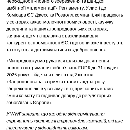
необхідності «повного збереження та швидкої,
амбітної імплементації» Регламенту. У листі до
Комісара ЄС Джессіка Розволл, компанії, які працюють
у секторах какао, молочної промисловості, каучуку,
деревини та інших агропродовольчих секторах,
заявили, що чіткі правила є важливими для
конкурентоспроможності ЄС, і що вони вже інвестують
та готуються дотримуватися їх «добросовісно».
«Ми продовжуємо рухатися шляхом досягнення
повного дотримання зобов’язань EUDR до 31 грудня
2025 року», – йдеться в листі від 2 жовтня.
«Запропонована затримка ставить під загрозу
збереження лісів у всьому світі, прискорить вплив
зміни клімату та підриває довіру до регуляторних
зобов’язань Європи».
У WWF заявили, що ще одне відтермінування
спричинить «величезні втрати» для компаній, які вже
інвестували у відповідність вимогам.