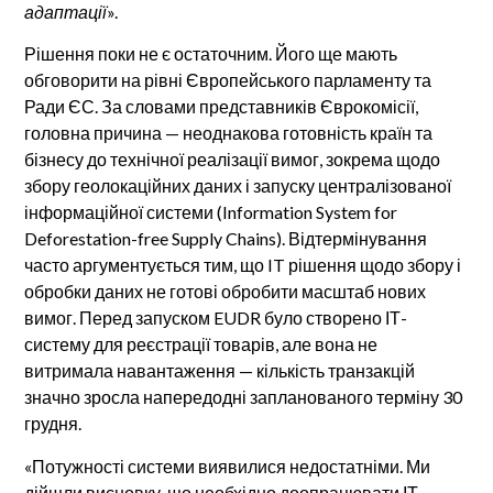
адаптації
».
Рішення поки не є остаточним. Його ще мають
обговорити на рівні Європейського парламенту та
Ради ЄС. За словами представників Єврокомісії,
головна причина — неоднакова готовність країн та
бізнесу до технічної реалізації вимог, зокрема щодо
збору геолокаційних даних і запуску централізованої
інформаційної системи (Information System for
Deforestation-free Supply Chains). Відтермінування
часто аргументується тим, що IT рішення щодо збору і
обробки даних не готові обробити масштаб нових
вимог. Перед запуском EUDR було створено ІТ-
систему для реєстрації товарів, але вона не
витримала навантаження — кількість транзакцій
значно зросла напередодні запланованого терміну 30
грудня.
«Потужності системи виявилися недостатніми. Ми
дійшли висновку, що необхідно доопрацювати ІТ-