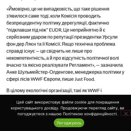
«Ймовірно, це не випадковість, що таке рішення
з’явилося саме тоді, коли Комісія проводить
безпрецедентну політику дерегуляції, фактично
“підклавши під ніж” EUDR. Це неприйнятно й є
серйозним ударом по репутації президентки Урсули
фон дер Ляєн та її Комісії. Якщо технічна проблема
справді існує — це свідчить не лише про
некомпетентність, а й про відсутність політичної волі
вчасно та якісно реалізувати Регламент», — зазначила
Анке Шульмейстер-Олденгове, менеджерка політики у
сфері лісів WWF Європи, пише Just Food.
В цілому екологічні організації, такі як WWF і
Greenpeace, критикують зволікання та виступили
Цей сайт використовує файли cookie для покращення
категорично проти перенесення, наголошуючи, що це
користувацького досвіду. Продовжуючи перегляд сайту, ви
«підриває довіру до Європейського зеленого курсу»
погоджуєтеся з нашою Політикою конфіденційності.
(WWF Europe statement, 24.09.2025) і закликають не
Погоджуюсь
повторювати сценарії «відтермінування заради