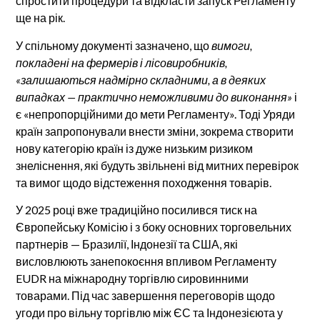
спростити процедури та відкласти запуск Регламенту
ще на рік.
У спільному документі зазначено, що
вимоги,
покладені на фермерів і лісовиробників,
«залишаються надмірно складними, а в деяких
випадках — практично неможливими до виконання»
і
є «непропорційними до мети Регламенту». Тоді Уряди
країн запропонували внести зміни, зокрема створити
нову категорію країн із дуже низьким ризиком
знеліснення, які будуть звільнені від митних перевірок
та вимог щодо відстеження походження товарів.
У 2025 році вже традиційно посилився тиск на
Європейську Комісію і з боку основних торговельних
партнерів — Бразилії, Індонезії та США, які
висловлюють занепокоєння впливом Регламенту
EUDR на міжнародну торгівлю сировинними
товарами. Під час завершення переговорів щодо
угоди про вільну торгівлю між ЄС та Індонезієюта у