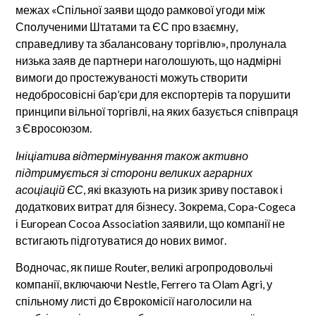
межах «Спільної заяви щодо рамкової угоди між
Сполученими Штатами та ЄС про взаємну,
справедливу та збалансовану торгівлю», пролунала
низька заяв де партнери наголошують, що надмірні
вимоги до простежуваності можуть створити
недобросовісні бар’єри для експортерів та порушити
принципи вільної торгівлі, на яких базується співпраця
з Євросоюзом.
Ініціатива відтермінування також активно
підтримується зі сторони великих аграрних
асоціацій ЄС
, які вказують на ризик зриву поставок і
додаткових витрат для бізнесу. Зокрема, Copa-Cogeca
і European Cocoa Association заявили, що компанії не
встигають підготуватися до нових вимог.
Водночас, як пише Router, великі агропродовольчі
компанії, включаючи Nestle, Ferrero та Olam Agri, у
спільному листі до Єврокомісії наголосили на