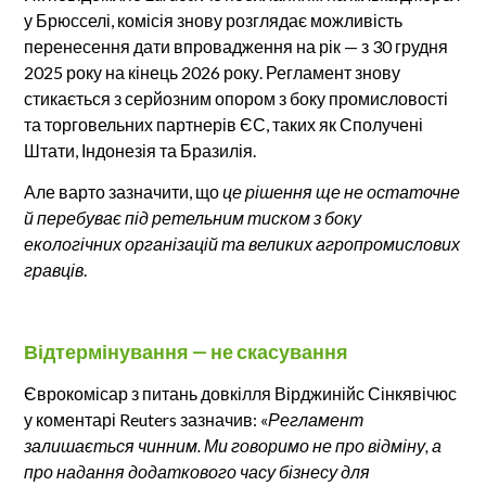
у Брюсселі, комісія знову розглядає можливість
перенесення дати впровадження на рік — з 30 грудня
2025 року на кінець 2026 року. Регламент знову
стикається з серйозним опором з боку промисловості
та торговельних партнерів ЄС, таких як Сполучені
Штати, Індонезія та Бразилія.
Але варто зазначити, що
це рішення ще не остаточне
й перебуває під ретельним тиском з боку
екологічних організацій та великих агропромислових
гравців
.
Відтермінування — не скасування
Єврокомісар з питань довкілля Вірджинійс Сінкявічюс
у коментарі Reuters зазначив: «
Регламент
залишається чинним. Ми говоримо не про відміну, а
про надання додаткового часу бізнесу для