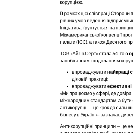
корупцією.
В рамках цієї співпраці Сторони 
рівних умов ведення підприємниц
Ініціатива ґрунтується на принци
Міжамериканської конвенції прот
палати (ICC), а також Десятого п
ТОВ «Ай.Пі.Серт» стала 64-тою
о
запобіганням і подоланням корупці
впроваджувати
найкращі с
діловій практиці;
впроваджувати
ефективні
«Ми працюємо у сфері, де довіра 
міжнародним стандартам, а бути 
антикорупції — це крок до сильні
бізнесу в Україні»- зазначає дир
Антикорупційні принципи — це не