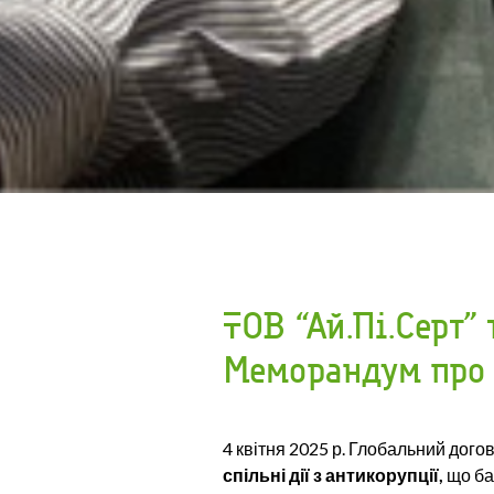
ТОВ “Ай.Пі.Серт”
Меморандум про с
4 квітня 2025 р. Глобальний дого
спільні дії з антикорупції,
що баз