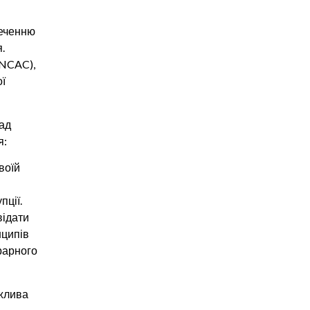
печенню
.
UNCAC),
ї
над
я:
своїй
пції.
відати
нципів
грарного
ажлива