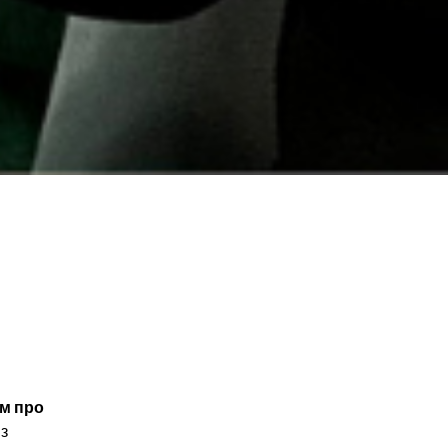
м про
з