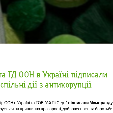
 та ГД ООН в Україні підписали
пільні дії з антикорупції
вір ООН в Україні та ТОВ “Ай.Пі.Серт”
підписали Меморанду
ується на принципах прозорості, доброчесності та боротьби 