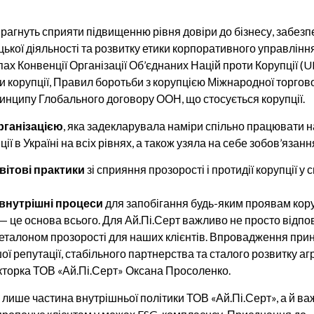
прагнуть сприяти підвищенню рівня довіри до бізнесу, забез
ької діяльності та розвитку етики корпоративного управління
пах Конвенції Організації Об’єднаних Націй проти Корупції (
и корупції, Правил боротьби з корупцією Міжнародної торгово
ринципу Глобального договору ООН, що стосується корупції.
рганізацією
, яка задекларувала наміри спільно працювати 
ї в Україні на всіх рівнях, а також узяла на себе зобов’язанн
вітові практики
зі сприяння прозорості і протидії корупції у 
 внутрішні процеси
для запобігання будь-яким проявам кору
— це основа всього. Для Ай.Пі.Серт важливо не просто відпо
еталоном прозорості для наших клієнтів. Впровадження при
шої репутації, стабільного партнерства та сталого розвитку а
екторка ТОВ «Ай.Пі.Серт» Оксана Просоленко.
 лише частина внутрішньої політики ТОВ «Ай.Пі.Серт», а й в