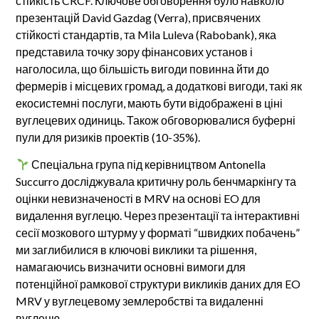
стійкість CRCF. Ключове обговорення було навколо
презентацій David Gazdag (Verra), присвячених
стійкості стандартів, та Mila Luleva (Rabobank), яка
представила точку зору фінансових установ і
наголосила, що більшість вигоди повинна йти до
фермерів і місцевих громад, а додаткові вигоди, такі як
екосистемні послуги, мають бути відображені в ціні
вуглецевих одиниць. Також обговорювалися буферні
пули для ризиків проектів (10-35%).
Спеціальна група під керівництвом Antonella
Succurro досліджувала критичну роль бенчмаркінгу та
оцінки невизначеності в MRV на основі EO для
видалення вуглецю. Через презентації та інтерактивні
сесії мозкового штурму у форматі “швидких побачень”
ми заглибилися в ключові виклики та рішення,
намагаючись визначити основні вимоги для
потенційної рамкової структури викликів даних для EO
MRV у вуглецевому землеробстві та видаленні
вуглецю.