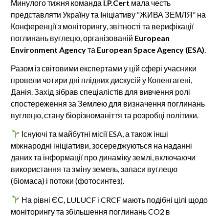
Минулого тижня команда
I.P.Cert
мала честь
представляти Україну та Ініціативу “ЖИВА ЗЕМЛЯ” на
Конференції з моніторингу, звітності та верифікації
поглинань вуглецю, організованій
European
Environment Agency
та
European Space Agency (ESA)
.
Разом із світовими експертами у цій сфері учасники
провели чотири дні плідних дискусій у Копенгагені,
Данія. Захід зібрав спеціалістів для вивчення ролі
спостереження за Землею для визначення поглинань
вуглецю, стану біорізноманіття та розробці політики.
Існуючі та майбутні місії ESA, а також інші
міжнародні ініціативи, зосереджуються на наданні
даних та інформації про динаміку землі, включаючи
використання та зміну земель, запаси вуглецю
(біомаса) і потоки (фотосинтез).
На рівні ЄС, LULUCF і CRCF мають подібні цілі щодо
моніторингу та збільшення поглинань CO2 в