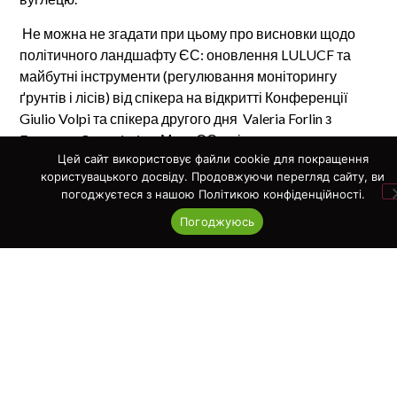
Не можна не згадати при цьому про висновки щодо
політичного ландшафту ЄС: оновлення LULUCF та
майбутні інструменти (регулювання моніторингу
ґрунтів і лісів) від спікера на відкритті Конференції
Giulio Volpi та спікера другого дня Valeria Forlin з
European Commission. Мета ЄС – відкрити процес
Цей сайт використовує файли cookie для покращення
сертифікації у 2026 році, а реєстр сертифікатів
користувацького досвіду. Продовжуючи перегляд сайту, ви
розпочне роботу у 2028 році.
погоджуєтеся з нашою Політикою конфіденційності.
Велике спасибі організаторам з EEA та ESA у
Погоджуюсь
координації з DG CLIMA з European Commission: Lucia
Perugini (EEA), Antony Delavois (ESA), Frank Martin
Seifert (ESA) та Tobias Langanke (EEA).
15.10.2024
Facebook
WhatsApp
Email