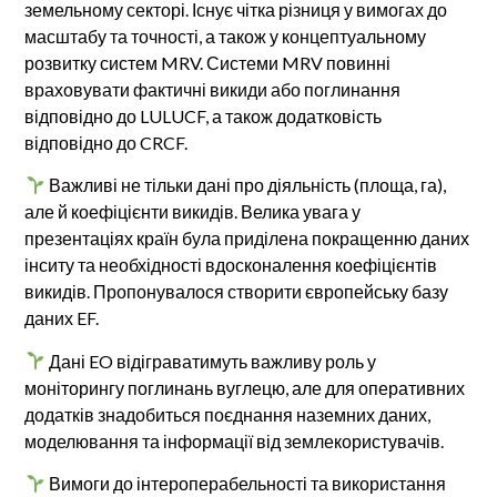
земельному секторі. Існує чітка різниця у вимогах до
масштабу та точності, а також у концептуальному
розвитку систем MRV. Системи MRV повинні
враховувати фактичні викиди або поглинання
відповідно до LULUCF, а також додатковість
відповідно до CRCF.
Важливі не тільки дані про діяльність (площа, га),
але й коефіцієнти викидів. Велика увага у
презентаціях країн була приділена покращенню даних
інситу та необхідності вдосконалення коефіцієнтів
викидів. Пропонувалося створити європейську базу
даних EF.
Дані EO відіграватимуть важливу роль у
моніторингу поглинань вуглецю, але для оперативних
додатків знадобиться поєднання наземних даних,
моделювання та інформації від землекористувачів.
Вимоги до інтероперабельності та використання