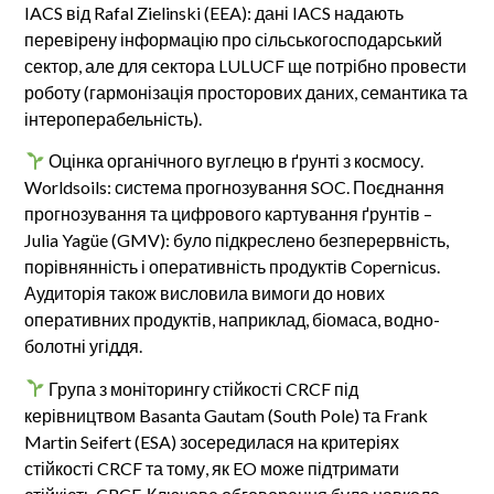
IACS від Rafal Zielinski (EEA): дані IACS надають
перевірену інформацію про сільськогосподарський
сектор, але для сектора LULUCF ще потрібно провести
роботу (гармонізація просторових даних, семантика та
інтероперабельність).
Оцінка органічного вуглецю в ґрунті з космосу.
Worldsoils: система прогнозування SOC. Поєднання
прогнозування та цифрового картування ґрунтів –
Julia Yagüe (GMV): було підкреслено безперервність,
порівнянність і оперативність продуктів Copernicus.
Аудиторія також висловила вимоги до нових
оперативних продуктів, наприклад, біомаса, водно-
болотні угіддя.
Група з моніторингу стійкості CRCF під
керівництвом Basanta Gautam (South Pole) та Frank
Martin Seifert (ESA) зосередилася на критеріях
стійкості CRCF та тому, як EO може підтримати