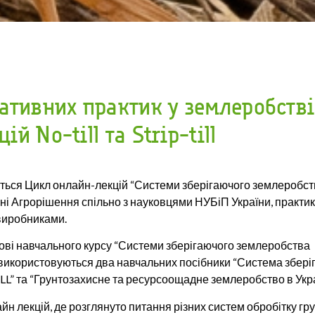
ативних практик у землеробстві
й No-till та Strip-till
ться Цикл онлайн-лекцій “Системи зберігаючого землеробс
Зелені Агрорішення спільно з науковцями НУБіП України, практи
виробниками.
ві навчального курсу “Системи зберігаючого землеробства N
курсі використовуються два навчальних посібники “Система збер
LL” та “Грунтозахисне та ресурсоощадне землеробство в Укра
н лекцій, де розглянуто питання різних систем обробітку гру