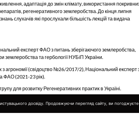
ивлення, адаптація до змін клімату, використання покривних
репаратів, регенеративного землеробства. До кінця липня
нань слухачів які прослухали більшість лекцій та видача
нальний експерт ФАО з питань зберігаючого землеробства,
дри землеробства та гербології НУБіП України.
 з агрономії (свідоцтво №26/2017/2), Національний експерт 
 ФАО (2021-23 рік).
групу для розвитку Регенеративних практик в Україні.
ослухати записи онлайн лекцій до кінця року, за посиланням
истувацького досвіду. Продовжуючи перегляд сайту, ви погоджуєте
st?list=PLg7h68cPZQhnq_7W0U1c8QvLLpOIthXLB