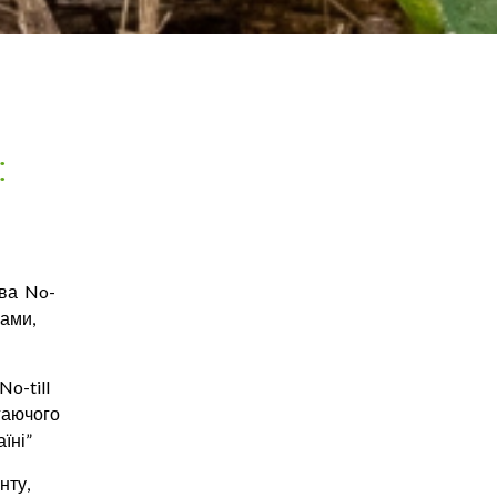
:
тва No-
ками,
o-till
ігаючого
їні”
нту,