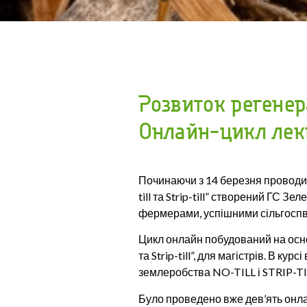
Розвиток регенер
Онлайн-цикл лекці
Починаючи з 14 березня проводи
till та Strip-till” створений ГС 
фермерами, успішними сільгосп
Цикл онлайн побудований на осно
та Strip-till”, для магістрів. В 
землеробства NO-TILL і STRIP-TI
Було проведено вже дев’ять онлай