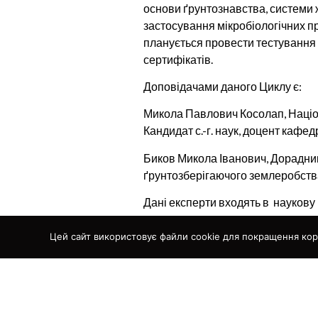
основи ґрунтознавства, системи ж
застосування мікробіологічних п
планується провести тестування з
сертифікатів.
Доповідачами даного Циклу є:
Микола Павлович Косолап, Націо
Кандидат с.-г. наук, доцент кафе
Биков Микола Іванович, Дорадник
ґрунтозберігаючого землеробства
Дані експерти входять в наукову 
Всі бажаючі можуть самостійно пр
Цей сайт використовує файли cookie для покращення кор
https://www.youtube.com/playli
18.07.2024