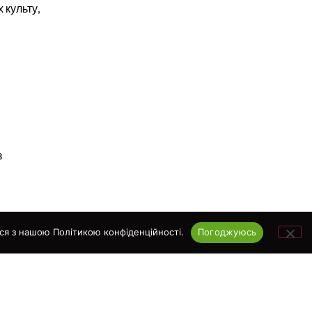
 культу,
з
:
ся з нашою Політикою конфіденційності.
Погоджуюсь