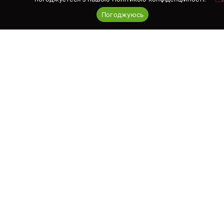
Погоджуюсь
11.07.2024
Facebook
WhatsApp
Email
Попередня новина
Наступна новина
Наші контакти
вул. Глибочицька, 40-В, оф. 3А
Київ, 04050