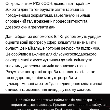
Секретаріатом РКЗК ООН, дозволяють країнам
збирати дані та генерувати звітні таблиці за
погодженими форматами, забезпечуючи більш
спрощений та узгоджений процес звітності та
дозволяючи агрегувати дані.
Дані, зібрані за допомогою BTRs, допоможуть урядам
оцінити їхній прогрес у сфері клімату та визначити
області, де найбільше потрібні ресурси та підтримка.
Це особливо важливо для сільськогосподарського
сектора, який є дуже чутливим до змін клімату та
значним джерелом викидів парникових газів.
Розуміючи конкретні потреби та вплив на сільське
господарство, країни можуть розробити
цілеспрямовані стратегії для підвищення кліматичної
стійкості та зменшення викидів у цьому секторі.
За матеріалами:
https://unfccc.int/news/launch-of-new-
Цей сайт використовує файли cookie для покращення
climate-reporting-tools-for-enhanced-transparency
користувацького досвіду. Продовжуючи перегляд сайту, ви
погоджуєтеся з нашою Політикою конфіденційності.