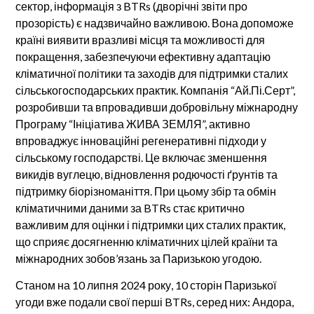
сектор, інформація з BTRs (дворічні звіти про
прозорість) є надзвичайно важливою. Вона допоможе
країні виявити вразливі місця та можливості для
покращення, забезпечуючи ефективну адаптацію
кліматичної політики та заходів для підтримки сталих
сільськогосподарських практик. Компанія “Ай.Пі.Серт”,
розробивши та впровадивши добровільну міжнародну
Програму “Ініціатива ЖИВА ЗЕМЛЯ”, активно
впроваджує інноваційні регенеративні підходи у
сільському господарстві. Це включає зменшення
викидів вуглецю, відновлення родючості ґрунтів та
підтримку біорізноманіття. При цьому збір та обмін
кліматичними даними за BTRs стає критично
важливим для оцінки і підтримки цих сталих практик,
що сприяє досягненню кліматичних цілей країни та
міжнародних зобов’язань за Паризькою угодою.
Станом на 10 липня 2024 року, 10 сторін Паризької
угоди вже подали свої перші BTRs, серед них: Андора,